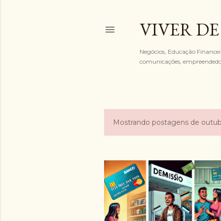
VIVER DE
Negócios, Educação Financeira
comunicações, empreended
Mostrando postagens de outub
P
o
s
t
a