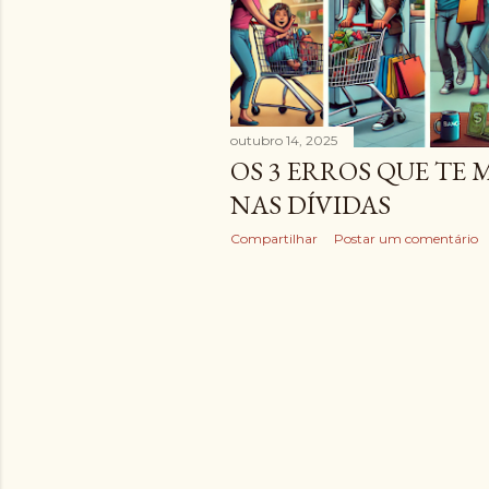
g
e
n
s
outubro 14, 2025
OS 3 ERROS QUE TE
NAS DÍVIDAS
Compartilhar
Postar um comentário