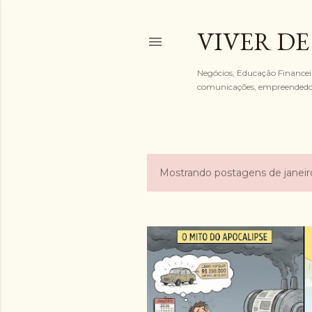
VIVER DE
Negócios, Educação Financeira
comunicações, empreended
Mostrando postagens de janeir
P
o
s
t
a