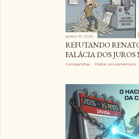
g
e
n
janeiro 15, 2026
s
REFUTANDO RENATO 
FALÁCIA DOS JUROS
Compartilhar
Postar um comentário