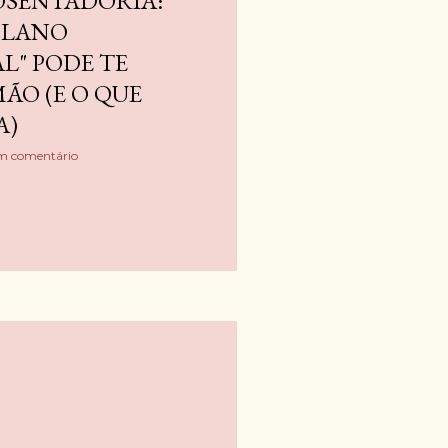
POSENTADORIA:
"PLANO
L" PODE TE
ÃO (E O QUE
A)
m comentário