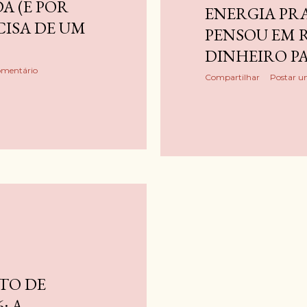
A (E POR
ENERGIA PRA
CISA DE UM
PENSOU EM 
DINHEIRO PA
omentário
Compartilhar
Postar u
TO DE
: A