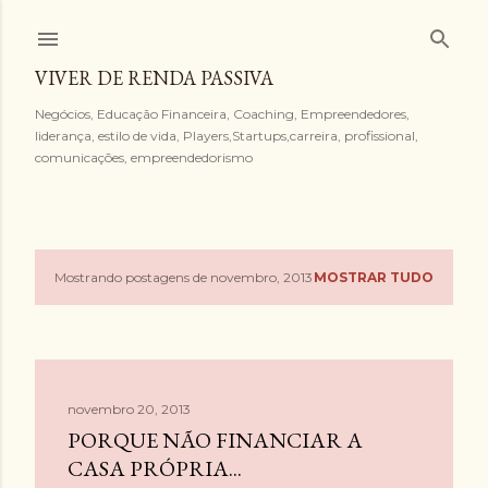
Pular para o conteúdo principal
VIVER DE RENDA PASSIVA
Negócios, Educação Financeira, Coaching, Empreendedores,
liderança, estilo de vida, Players,Startups,carreira, profissional,
comunicações, empreendedorismo
Mostrando postagens de novembro, 2013
MOSTRAR TUDO
P
o
s
novembro 20, 2013
t
PORQUE NÃO FINANCIAR A
a
CASA PRÓPRIA...