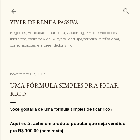
Pular para o conteúdo principal
VIVER DE RENDA PASSIVA
Negócios, Educação Financeira, Coaching, Empreendedores,
liderança, estilo de vida, Players,Startups,carreira, profissional,
comunicações, empreendedorismo
novembro 08, 2013
UMA FÓRMULA SIMPLES PRA FICAR
RICO
Você gostaria de uma fórmula simples de ficar rico?
Aqui está: ache um produto popular que seja vendido
pra R$ 100,00 (cem reais).