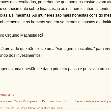
ravés dos resultados, percebeu-se que homens costumavam atri
u conhecimento sobre finanças, já as mulheres tinham a tendênc
ixas a si mesmas. As mulheres são mais honestas consigo mes
nhecimento e os homens sentem-se menos dispostos a admiti
ro Orgulho Machista! Rá.
tá provado que não existe uma "vantagem masculina" para en
ndo dos investimentos.
apenas uma questão de dar o primeiro passo e persistir com co
mpartilhar
rcadores:
Casais Enriquecem
Eu quero ficar rico
mulheres inteligentes enriq
cal:
São Paulo, República Federativa do Brasil