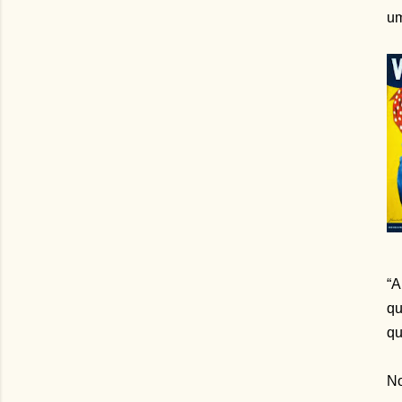
um
“A
qu
qu
No