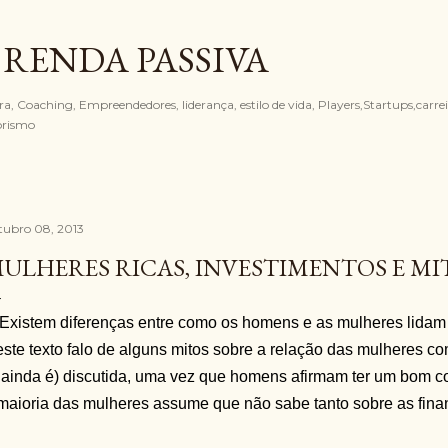
Pular para o conteúdo principal
 RENDA PASSIVA
, Coaching, Empreendedores, liderança, estilo de vida, Players,Startups,carreir
orismo
tubro 08, 2013
ULHERES RICAS, INVESTIMENTOS E MI
Existem diferenças entre como os homens e as mulheres lidam
ste texto falo de alguns mitos sobre a relação das mulheres co
 ainda é) discutida, uma vez que homens afirmam ter um bom c
maioria das mulheres assume que não sabe tanto sobre as finan