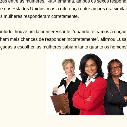
zes entre as mulheres. Na Alemanha, ambos os sexos respond
e nos Estados Unidos, mas a diferença entre ambos era simil
s mulheres responderam corretamente.
ntudo, houve um fator interessante: “quando retiramos a opção 
nham mais chances de responder incorretamente”, afirmou Lusar
rçadas a escolher, as mulheres sabiam tanto quanto os homens”