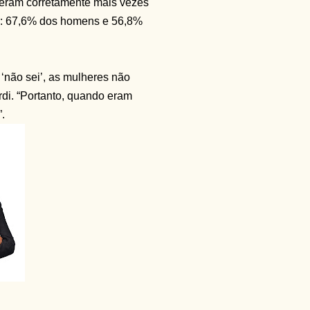
eram corretamente mais vezes
ar: 67,6% dos homens e 56,8%
‘não sei’, as mulheres não
di. “Portanto, quando eram
.