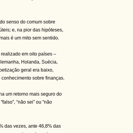
s do senso do comum sobre
teis; e, na pior das hipóteses,
mais é um mito sem sentido.
 realizado em oito países –
Alemanha, Holanda, Suécia,
abetização geral era baixo,
 conhecimento sobre finanças.
na um retorno mais seguro do
falso”, “não sei” ou “não
% das vezes, ante 46,8% das