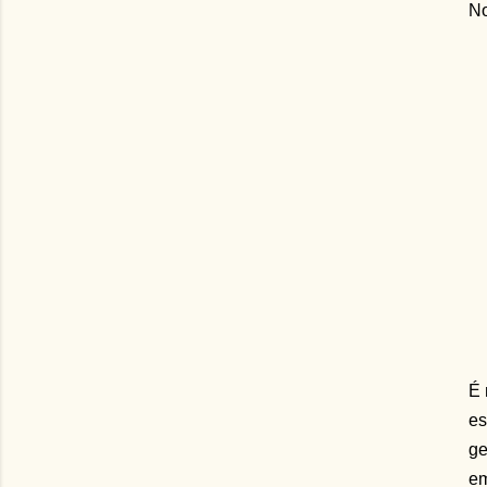
No
É 
es
ge
em