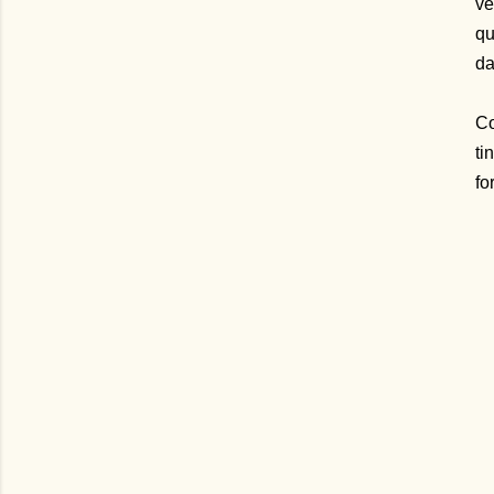
ve
qu
da
Co
ti
fo