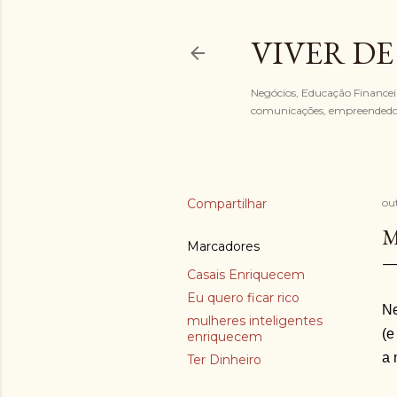
VIVER DE
Negócios, Educação Financeira
comunicações, empreended
Compartilhar
ou
M
Marcadores
Casais Enriquecem
Eu quero ficar rico
Ne
mulheres inteligentes
(e
enriquecem
a 
Ter Dinheiro