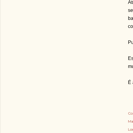
At
se
ba
co
Pu
Es
mu
É 
Co
Ma
Lo