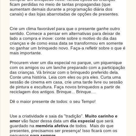
ficam perdidas no meio de tantas propagandas (que
aumentam demais durante a programação diária dos
canais) e das lojas abarrotadas de opções de presentes.
Crie um clima favorável para que o presente ganhe outro
sentido. Comece a pensar em alternativas para deixar de
lado a compra e inove: conte sobre o motivo do dia das
crianças e de como essa data se transformou em somente
no ganhar um brinquedo novo. Faça-a refletir sobre o que é
mais importante.
Procurem viver um dia especial no parque, um piquenique
com os amigos ou um lanche preparado com a participação
das crianças. Vá brincar com o brinquedo preferido dela.
Conte uma história. Leia com eles ou pra eles. Curta uma
sessão de cinema em casa, crie uma tarde livre ou sessão
de pintura e escultura. Faça novos brinquedos a partir de
reciclagem dos antigos. Brinque... Brinque....
Dê o maior presente de todos: o seu Tempo!
Use a criatividade e saia da "tradição”.
Muito carinho e
amor
vão fazer dessa data um
dia especial
que será
guardado na
memória afetiva
de todos. Mais do que
presentes, precisamos ser presença! Isso ficará com os
pequenos
para sempre
.