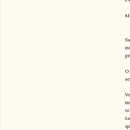
s
Sa
in
pr
O 
se
Vo
in
tr
ta
qu