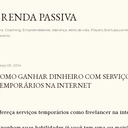
Pular para o conteúdo principal
 RENDA PASSIVA
, Coaching, Empreendedores, liderança, estilo de vida, Players,Startups,carreir
orismo
rço 09, 2014
OMO GANHAR DINHEIRO COM SERVIÇ
EMPORÁRIOS NA INTERNET
fereça serviços temporários como freelancer na int
xponham suas habilidades (é você tem uma ou mais!