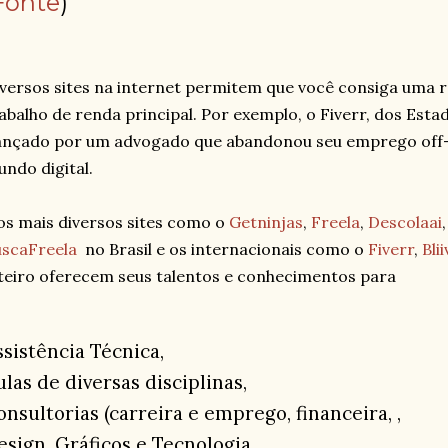
Fonte
)
versos sites na internet permitem que você consiga uma r
abalho de renda principal. Por exemplo, o Fiverr, dos Est
ançado por um advogado que abandonou seu emprego off-
ndo digital.
s mais diversos sites como o
Getninjas
,
Freela
,
Descolaai
uscaFreela
no Brasil e os internacionais como o
Fiverr
,
Blii
teiro oferecem seus talentos e conhecimentos para
ssistência Técnica,
ulas de diversas disciplinas,
onsultorias (carreira e emprego, financeira, ,
esign, Gráficos e Tecnologia,