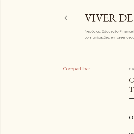
VIVER DE
Negócios, Educação Financeira
comunicações, empreended
Compartilhar
ma
C
T
O
e