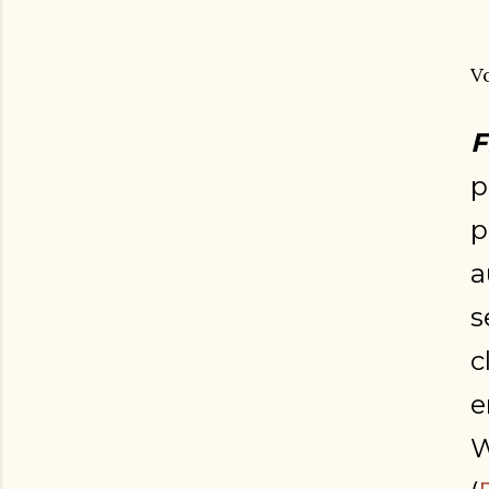
V
F
p
p
a
s
c
e
W