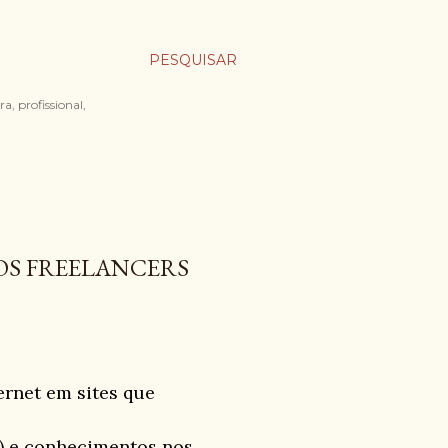
PESQUISAR
a, profissional,
OS FREELANCERS
ernet em sites que
) e conhecimentos nos