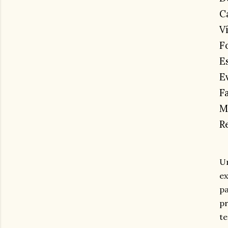
C
V
F
E
E
F
M
R
Um
ex
pa
pr
te