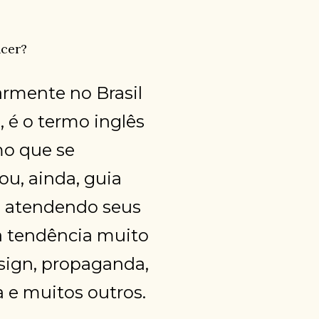
ncer?
mente no Brasil
a, é o termo inglês
mo que se
u, ainda, guia
 e atendendo seus
a tendência muito
sign, propaganda,
 e muitos outros.