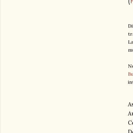
(
Di
tr
L
mu
No
B
in
A
A
C
D