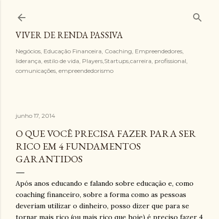
Pular para o conteúdo principal
VIVER DE RENDA PASSIVA
Negócios, Educação Financeira, Coaching, Empreendedores,
liderança, estilo de vida, Players,Startups,carreira, profissional,
comunicações, empreendedorismo
junho 17, 2014
O QUE VOCÊ PRECISA FAZER PARA SER
RICO EM 4 FUNDAMENTOS
GARANTIDOS
Após anos educando e falando sobre educação e, como
coaching financeiro, sobre a forma como as pessoas
deveriam utilizar o dinheiro, posso dizer que para se
tornar mais rico (ou mais rico que hoje) é preciso fazer 4