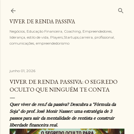
Pular para o conteúdo principal
VIVER DE RENDA PASSIVA
Negócios, Educação Financeira, Coaching, Empreendedores,
liderança, estilo de vida, Players,Startups,carreira, profissional,
comunicações, empreendedorismo
junho 01, 2026
VIVER DE RENDA PASSIVA: O SEGREDO
OCULTO QUE NINGUÉM TE CONTA
Quer viver de ren.f da passiva? Descubra a "Fórmula da
Soja" do prof. José Monir Nasser: uma estratégia de 3
passos para sair da mentalidade de rentista e construir
liberdade financeira real.